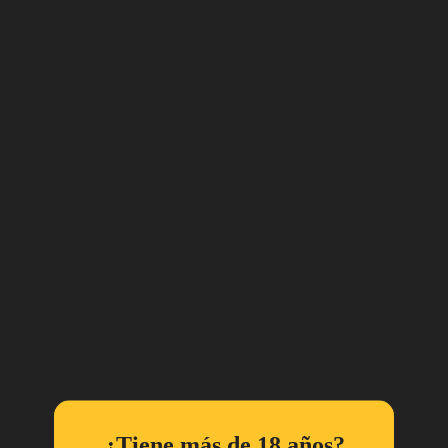
Saltar al contenido
Menú
1xBet España
1xBet Live streaming
1xBet App móvil
1XBET Casino live
Bono 1xBet
Código promocional 1xBet
1xBet Registro
Android
iOS
Login
¿Tiene más de 18 años?