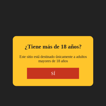
Integración con apuestas en directo
El streaming en directo está estrechamente vinculado con el mercado
de apuestas en vivo de 1xBet. Los usuarios pueden apostar durante
el desarrollo del evento, con cuotas que se actualizan en tiempo real
según el progreso del partido y los acontecimientos relevantes. Esta
modalidad requiere un enfoque estratégico, basado tanto en el
análisis previo como en la observación directa de la acción,
permitiendo ajustar las apuestas en función de la evolución del
juego.
¿Tiene más de 18 años?
La experiencia acumulada en periodismo deportivo y análisis de
apuestas recomienda aprovechar las estadísticas y herramientas de
seguimiento que la plataforma proporciona. Observar patrones de
Este sitio está destinado únicamente a adultos
juego, cambios tácticos y posibles lesiones en directo puede
mayores de 18 años
significar la diferencia entre una apuesta exitosa y una oportunidad
perdida.
SÍ
APRENDER MAS
Cómo acceder al streaming en directo en